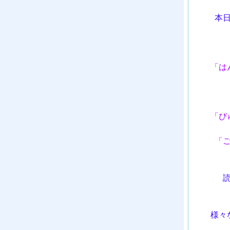
本
「は
「び
「
様々