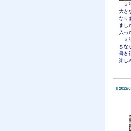
３年
大き
なり
まし
入っ
３年
きな
書き
楽し
2012/0