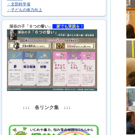
・文部科学省
・子どもの体力向上
深谷の子「６つの誓い」
家でも実践を！
↓↓↓
各リンク集
↓↓↓