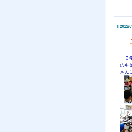
2012/0
２
の毛
さん