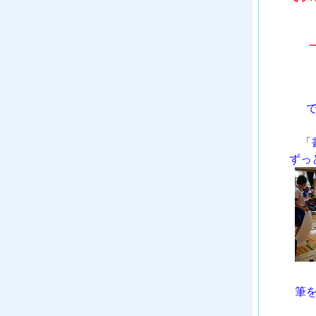
「
ずっ
筆