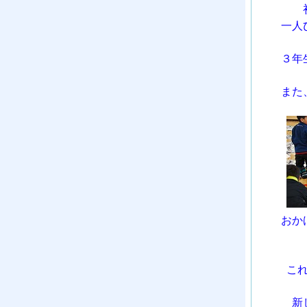
一人
３年
また
おか
こ
新