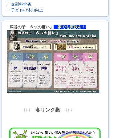
・文部科学省
・子どもの体力向上
深谷の子「６つの誓い」
家でも実践を！
↓↓↓
各リンク集
↓↓↓