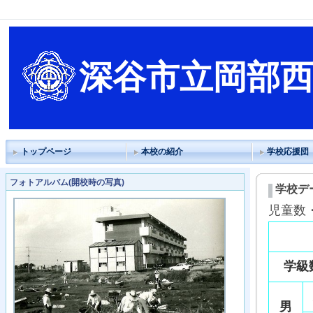
深谷市立岡部
トップページ
本校の紹介
学校応援団
フォトアルバム(開校時の写真)
学校デ
児童数
学級
男