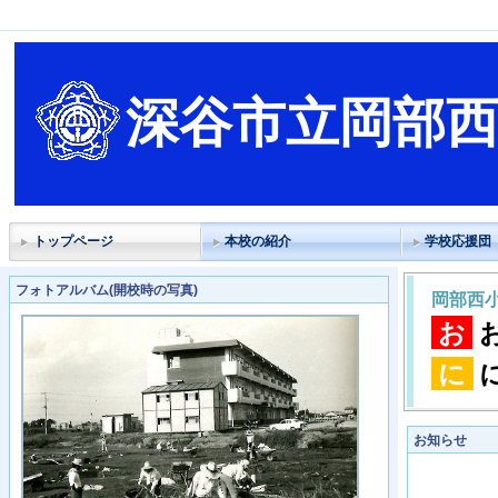
深谷市立岡部
トップページ
本校の紹介
学校応援団
フォトアルバム(開校時の写真)
岡部西
お
に
お知らせ