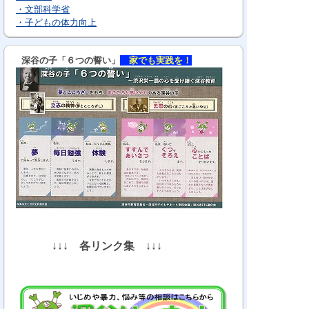
・文部科学省
・子どもの体力向上
深谷の子「６つの誓い」
家でも実践を！
↓↓↓
各リンク集
↓↓↓