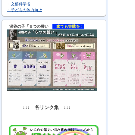
・文部科学省
・子どもの体力向上
深谷の子「６つの誓い」
家でも実践を！
↓↓↓
各リンク集
↓↓↓