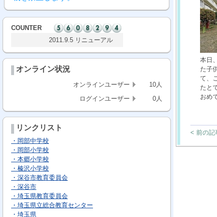
COUNTER
2011.9.5 リニューアル
本日
オンライン状況
た子
て、
オンラインユーザー
10人
たと
おめ
ログインユーザー
0人
リンクリスト
< 前の記
・岡部中学校
・岡部小学校
・本郷小学校
・榛沢小学校
・深谷市教育委員会
・深谷市
・埼玉県教育委員会
・埼玉県立総合教育センター
・埼玉県