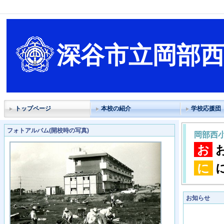
深谷市立岡部
トップページ
本校の紹介
学校応援団
フォトアルバム(開校時の写真)
岡部西
お
に
お知らせ