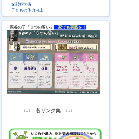
・文部科学省
・子どもの体力向上
深谷の子「６つの誓い」
家でも実践を！
↓↓↓
各リンク集
↓↓↓