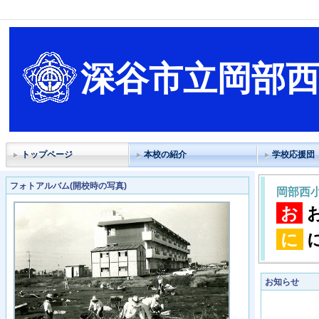
深谷市立岡部
トップページ
本校の紹介
学校応援団
フォトアルバム(開校時の写真)
岡部西
お
に
お知らせ