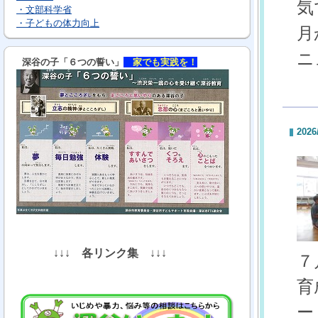
気
・文部科学省
・子どもの体力向上
月
ニ
深谷の子「６つの誓い」
家でも実践を！
2026
↓↓↓
各リンク集
↓↓↓
７
育
ー