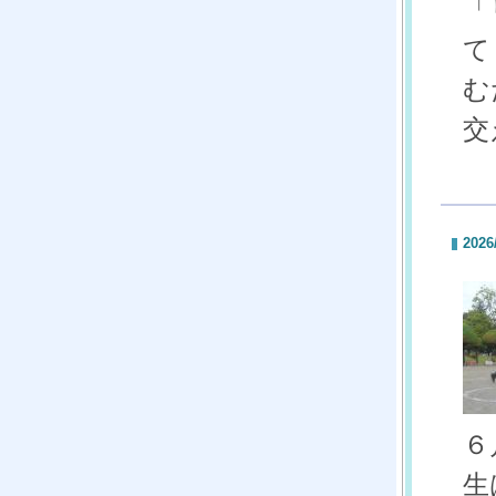
「
て
む
交
2026
６
生