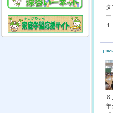
タ
ー
１
2026
６
年