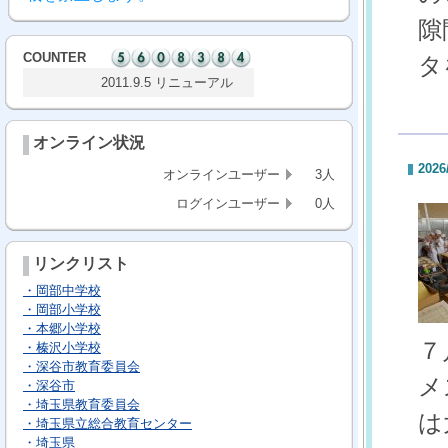
隙
COUNTER
タ
2011.9.5 リニューアル
オンライン状況
2026
オンラインユーザー
3人
ログインユーザー
0人
リンクリスト
・岡部中学校
・岡部小学校
・本郷小学校
７
・榛沢小学校
・深谷市教育委員会
メ
・深谷市
・埼玉県教育委員会
は
・埼玉県立総合教育センター
・埼玉県