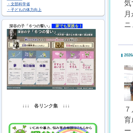
気
・文部科学省
・子どもの体力向上
月
ニ
深谷の子「６つの誓い」
家でも実践を！
2026
↓↓↓
各リンク集
↓↓↓
７
育
ー