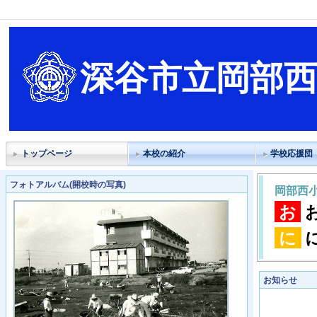
深谷市立岡部
トップページ
本校の紹介
学校応援団
フォトアルバム(開校時の写真)
岡部西
お
に
お知らせ