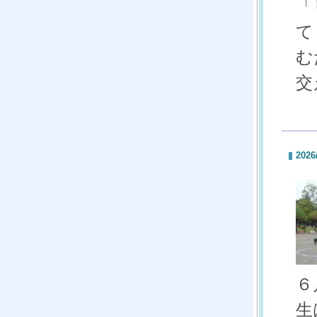
「
て
む
交
2026
６
生