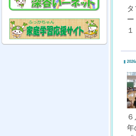
タ
ー
１
2026
６
年