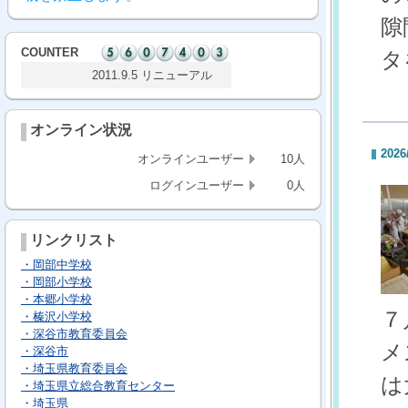
隙
COUNTER
タ
2011.9.5 リニューアル
オンライン状況
2026
オンラインユーザー
10人
ログインユーザー
0人
リンクリスト
・岡部中学校
・岡部小学校
・本郷小学校
７
・榛沢小学校
・深谷市教育委員会
メ
・深谷市
・埼玉県教育委員会
は
・埼玉県立総合教育センター
・埼玉県