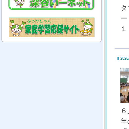
タ
ー
１
2026
６
年