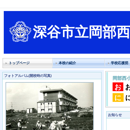
深谷市立岡部
トップページ
本校の紹介
学校応援団
フォトアルバム(開校時の写真)
岡部西
お
に
お知らせ