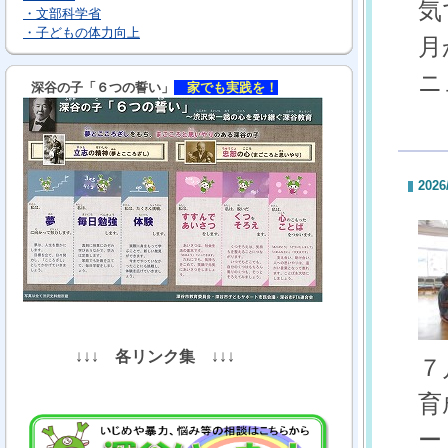
気
・文部科学省
・子どもの体力向上
月
ニ
深谷の子「６つの誓い」
家でも実践を！
2026
↓↓↓
各リンク集
↓↓↓
７
育
ー