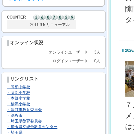
隙
COUNTER
タ
2011.9.5 リニューアル
オンライン状況
2026
オンラインユーザー
3人
ログインユーザー
0人
リンクリスト
・岡部中学校
・岡部小学校
・本郷小学校
７
・榛沢小学校
・深谷市教育委員会
メ
・深谷市
・埼玉県教育委員会
は
・埼玉県立総合教育センター
・埼玉県