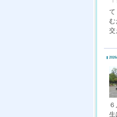
「
て
む
交
2026
６
生