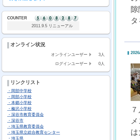
隙
COUNTER
タ
2011.9.5 リニューアル
オンライン状況
2026
オンラインユーザー
3人
ログインユーザー
0人
リンクリスト
・岡部中学校
・岡部小学校
・本郷小学校
７
・榛沢小学校
・深谷市教育委員会
メ
・深谷市
・埼玉県教育委員会
は
・埼玉県立総合教育センター
・埼玉県