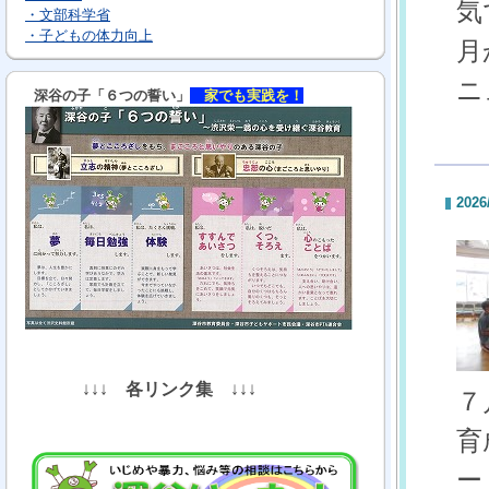
気
・文部科学省
・子どもの体力向上
月
ニ
深谷の子「６つの誓い」
家でも実践を！
2026
↓↓↓
各リンク集
↓↓↓
７
育
ー