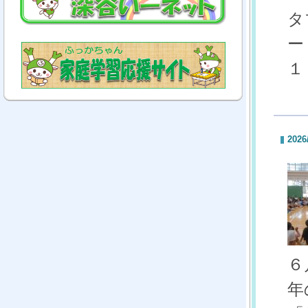
タ
ー
１
2026
６
年