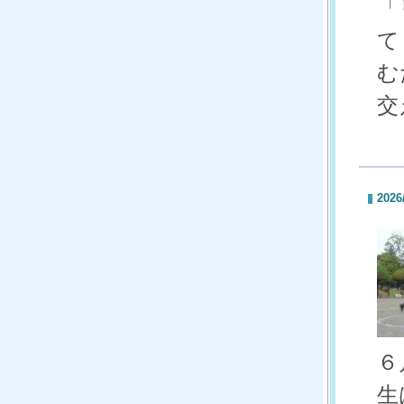
「
て
む
交
2026
６
生