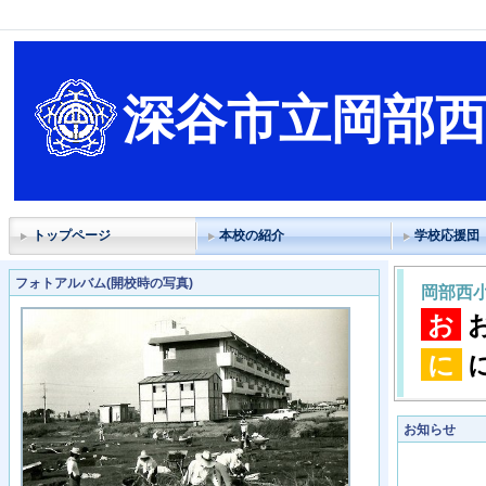
深谷市立岡部
トップページ
本校の紹介
学校応援団
フォトアルバム(開校時の写真)
岡部西
お
に
お知らせ