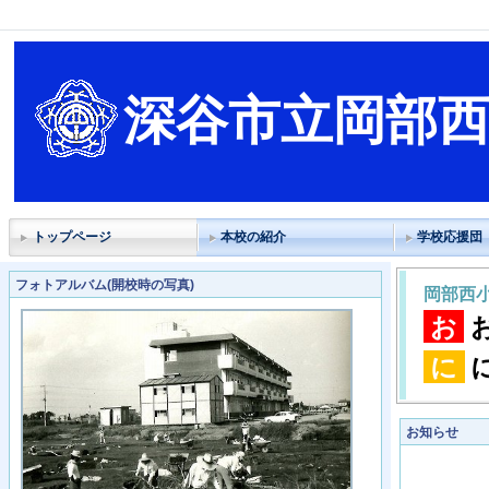
深谷市立岡部
トップページ
本校の紹介
学校応援団
フォトアルバム(開校時の写真)
岡部西
お
に
お知らせ