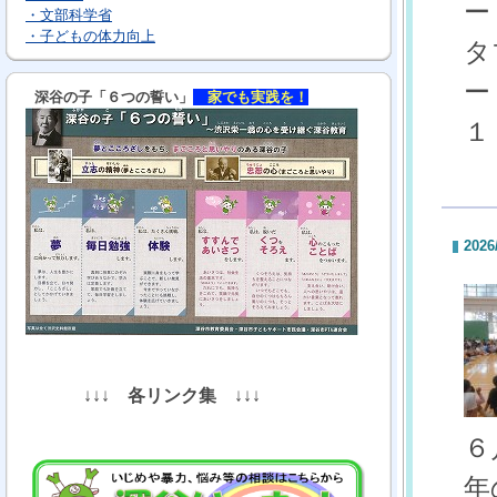
ー
・文部科学省
・子どもの体力向上
タ
ー
深谷の子「６つの誓い」
家でも実践を！
１
2026
↓↓↓
各リンク集
↓↓↓
６
年