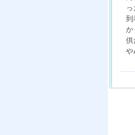
っ
到
か
供
や