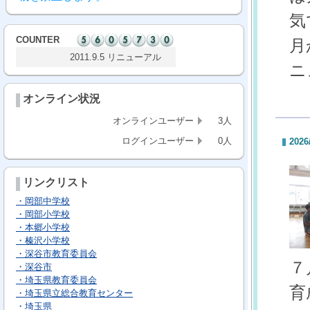
気
COUNTER
月
2011.9.5 リニューアル
ニ
オンライン状況
オンラインユーザー
3人
ログインユーザー
0人
2026
リンクリスト
・岡部中学校
・岡部小学校
・本郷小学校
・榛沢小学校
・深谷市教育委員会
７
・深谷市
・埼玉県教育委員会
育
・埼玉県立総合教育センター
・埼玉県