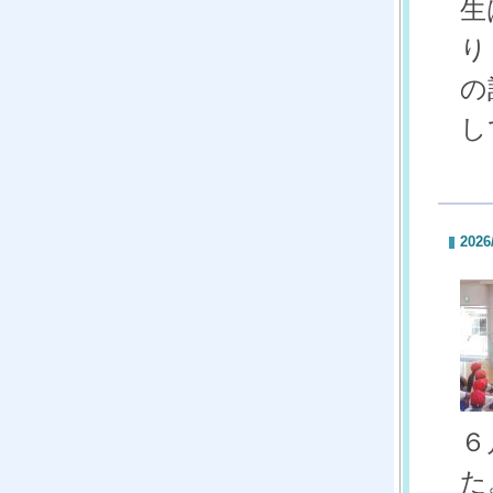
生
り
の
し
2026
６
た