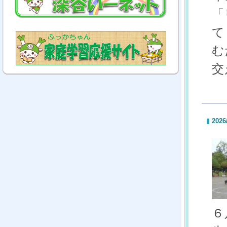
「
て
む
交
2026
６