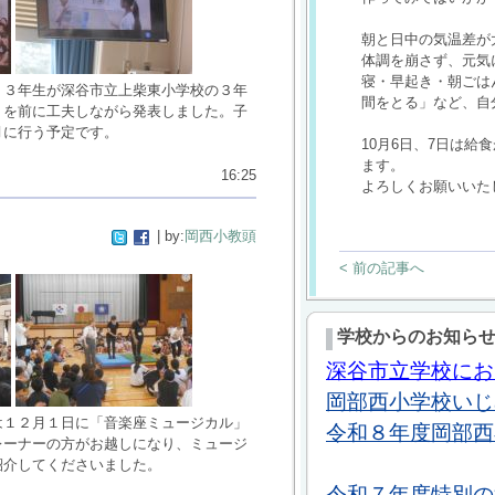
朝と日中の気温差が
体調を崩さず、元気
寝・早起き・朝ごは
、３年生が深谷市立上柴東小学校の３年
間をとる」など、自
トを前に工夫しながら発表しました。子
月に行う予定です。
10月6日、7日は給
ます。
16:25
よろしくお願いいた
| by:
岡西小教頭
< 前の記事へ
学校からのお知ら
深谷市立学校にお
岡部西小学校いじめ
は１２月１日に「音楽座ミュージカル」
令和８年度岡部西
レーナーの方がお越しになり、ミュージ
紹介してくださいました。
令和７年度特別の