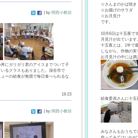
☆さんまのかば焼き
☆お揚げのサラダ
| by:
岡西小教頭
☆お月見汁
です。
10月6日は十五夜
月見汁が出ています
十五夜とは、1年で
しながら、作物の実
お月見汁の中には満
つ丼にガリガリ君のアイスまでついて子
ているクラスもありました。深谷市で
ニューの給食が無償で毎日食べられるな
19:23
給食委員さんに十五
| by:
岡西小教頭
みなさんもおうちで
作ってみてはいかが