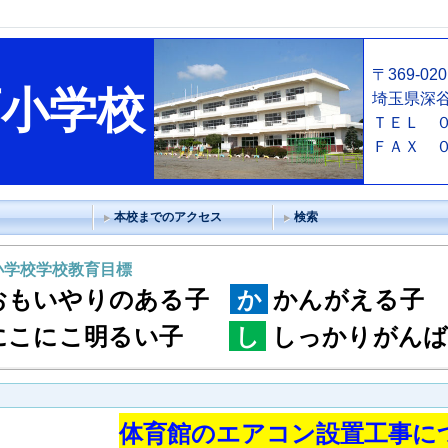
〒369-02
西小学校
埼玉県深
ＴＥＬ ０
ＦＡＸ 
本校までのアクセス
検索
小学校学校教育目標
おもいやりのある子
か
かんがえる子
にこにこ明るい子
し
しっかりがんば
体育館のエアコン設置工事に