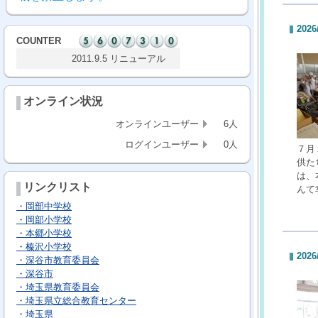
2026
COUNTER
2011.9.5 リニューアル
オンライン状況
オンラインユーザー
6人
ログインユーザー
0人
７月
供た
は、
リンクリスト
んて
・岡部中学校
・岡部小学校
・本郷小学校
・榛沢小学校
2026
・深谷市教育委員会
・深谷市
・埼玉県教育委員会
・埼玉県立総合教育センター
・埼玉県