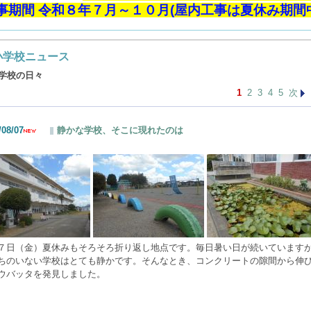
事期間 令和８年７月～１０月(屋内工事は夏休み期間
小学校ニュース
学校の日々
1
2
3
4
5
次
/08/07
静かな学校、そこに現れたのは
７日（金）夏休みもそろそろ折り返し地点です。毎日暑い日が続いています
ちのいない学校はとても静かです。そんなとき、コンクリートの隙間から伸
ウバッタを発見しました。