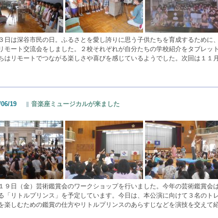
３日は深谷市民の日。ふるさとを愛し誇りに思う子供たちを育成するために
リモート交流会をしました。２校それぞれが自分たちの学校紹介をタブレッ
ちはリモートでつながる楽しさや喜びを感じているようでした。次回は１１
/06/19
音楽座ミュージカルが来ました
１９日（金）芸術鑑賞会のワークショップを行いました。今年の芸術鑑賞会
る「リトルプリンス」を予定しています。今日は、本公演に向けて３名のト
を楽しむための鑑賞の仕方やリトルプリンスのあらすじなどを演技を交えて