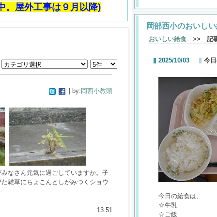
中。屋外工事は９月以降)
岡部西小のおいしい
おいしい給食
>> 記
2025/10/03
今日
| by:
岡西小教頭
がみなさん元気に過ごしていますか。子
びた雑草にちょこんとしがみつくショウ
今日の給食は、
☆牛乳
13:51
☆ご飯