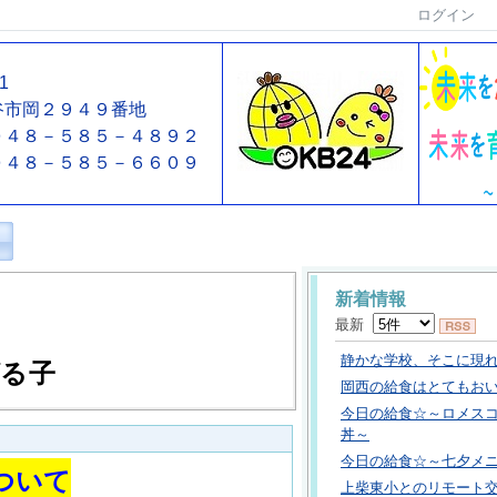
ログイン
01
谷市岡２９４９番地
４８－５８５－４８９２
０４８－５８５－６６０９
新着情報
最新
静かな学校、そこに現
る子
岡西の給食はとてもお
今日の給食☆～ロメス
丼～
今日の給食☆～七夕メ
ついて
上柴東小とのリモート