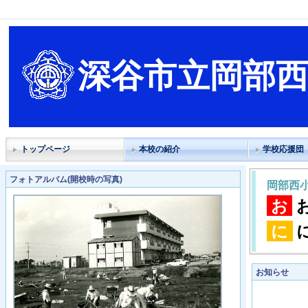
深谷市立岡部
トップページ
本校の紹介
学校応援団
フォトアルバム(開校時の写真)
岡部西
お
に
お知らせ