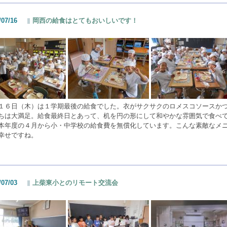
/07/16
岡西の給食はとてもおいしいです！
１６日（木）は１学期最後の給食でした。衣がサクサクのロメスコソースか
ちは大満足。給食最終日とあって、机を円の形にして和やかな雰囲気で食べ
本年度の４月から小・中学校の給食費を無償化しています。こんな素敵なメ
幸せですね。
/07/03
上柴東小とのリモート交流会