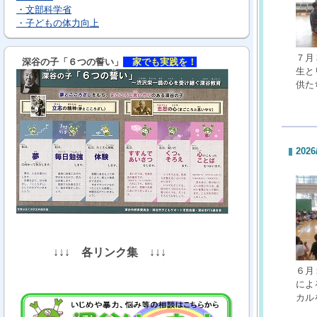
・文部科学省
・子どもの体力向上
７月
深谷の子「６つの誓い」
家でも実践を！
生と
供た
2026
↓↓↓
各リンク集
↓↓↓
６月
によ
カル