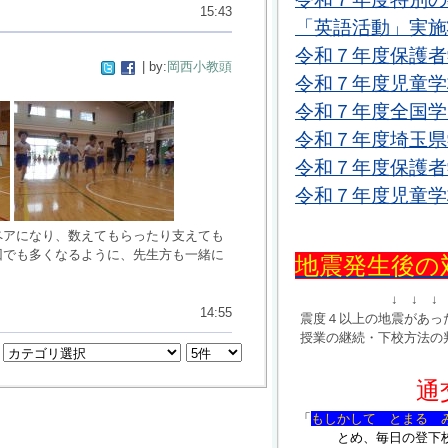
15:43
「英語活動」実施状
令和７年度保護者学
| by:
岡西小教頭
令和７年度児童学校
令和７年度全国学力
令和７年度埼玉県
令和７年度保護者学
令和７年度児童学校
ペアになり、数えてもらったり支えても
回でも多くなるように、先生方も一緒に
地震発生後の対
↓ ↓ ↓
14:55
震度４以上の地震があっ
授業の継続・下校方法の
通
「
もしかして とまる 
とめ、毎日の登下