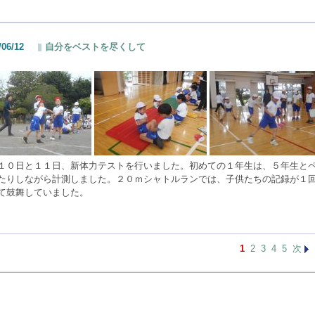
/06/12
自分をベストを尽くして
１０日と１１日、新体力テストを行いました。初めての１年生は、５年生と
たりしながら計測しました。２０ｍシャトルランでは、子供たちの記録が１
て鼓舞していました。
1
2
3
4
5
次