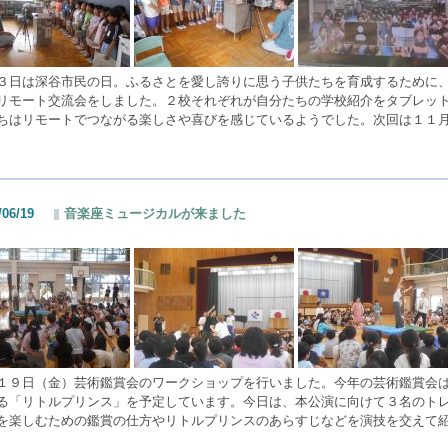
３日は深谷市民の日。ふるさとを愛し誇りに思う子供たちを育成するために
リモート交流会をしました。２校それぞれが自分たちの学校紹介をタブレッ
ちはリモートでつながる楽しさや喜びを感じているようでした。次回は１１
/06/19
音楽座ミュージカルが来ました
１９日（金）芸術鑑賞会のワークショップを行いました。今年の芸術鑑賞会
る「リトルプリンス」を予定しています。今日は、本公演に向けて３名のト
を楽しむための鑑賞の仕方やリトルプリンスのあらすじなどを演技を交えて