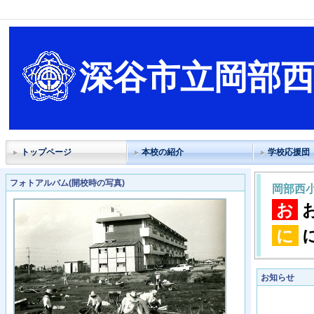
深谷市立岡部
トップページ
本校の紹介
学校応援団
フォトアルバム(開校時の写真)
岡部西
お
に
お知らせ