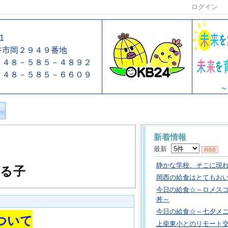
ログイン
01
谷市岡２９４９番地
４８－５８５－４８９２
０４８－５８５－６６０９
新着情報
最新
静かな学校、そこに現
る子
岡西の給食はとてもお
今日の給食☆～ロメス
丼～
今日の給食☆～七夕メ
ついて
上柴東小とのリモート