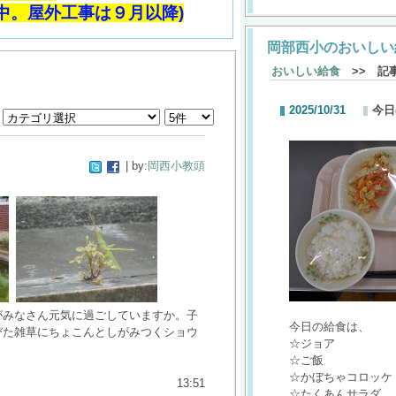
中。屋外工事は９月以降)
岡部西小のおいしい
おいしい給食
>> 記
2025/10/31
今日
| by:
岡西小教頭
がみなさん元気に過ごしていますか。子
今日の給食は、
びた雑草にちょこんとしがみつくショウ
☆ジョア
☆ご飯
☆かぼちゃコロッケ
13:51
☆たくあんサラダ