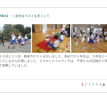
/06/12
自分をベストを尽くして
１０日と１１日、新体力テストを行いました。初めての１年生は、５年生と
たりしながら計測しました。２０ｍシャトルランでは、子供たちの記録が１
て鼓舞していました。
1
2
3
4
5
次