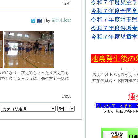
令和７年度児童学校
15:43
令和７年度全国学力
令和７年度埼玉県
| by:
岡西小教頭
令和７年度保護者学
令和７年度児童学校
地震発生後の対
↓ ↓ ↓
ペアになり、数えてもらったり支えても
震度４以上の地震があっ
回でも多くなるように、先生方も一緒に
授業の継続・下校方法の
通
14:55
「
もしかして とまる 
とめ、毎日の登下