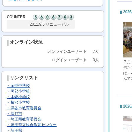
2026
COUNTER
2011.9.5 リニューアル
オンライン状況
オンラインユーザー
7人
ログインユーザー
0人
７月
供た
は、
リンクリスト
んて
・岡部中学校
・岡部小学校
・本郷小学校
・榛沢小学校
2026
・深谷市教育委員会
・深谷市
・埼玉県教育委員会
・埼玉県立総合教育センター
・埼玉県