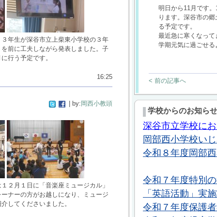
明日から11月です
ります。深谷市の郷
る予定です。
最近急に寒くなって
、３年生が深谷市立上柴東小学校の３年
学期元気に過ごせる
トを前に工夫しながら発表しました。子
月に行う予定です。
16:25
< 前の記事へ
| by:
岡西小教頭
学校からのお知ら
深谷市立学校にお
岡部西小学校いじめ
令和８年度岡部西
令和７年度特別の
は１２月１日に「音楽座ミュージカル」
「英語活動」実施状
レーナーの方がお越しになり、ミュージ
紹介してくださいました。
令和７年度保護者学