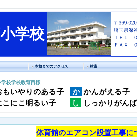
〒369-02
西小学校
埼玉県深
ＴＥＬ ０
ＦＡＸ 
本校までのアクセス
検索
小学校学校教育目標
おもいやりのある子
か
かんがえる子
にこにこ明るい子
し
しっかりがんば
体育館のエアコン設置工事に