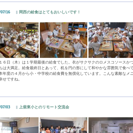
/07/16
岡西の給食はとてもおいしいです！
１６日（木）は１学期最後の給食でした。衣がサクサクのロメスコソースか
ちは大満足。給食最終日とあって、机を円の形にして和やかな雰囲気で食べ
本年度の４月から小・中学校の給食費を無償化しています。こんな素敵なメ
幸せですね。
/07/03
上柴東小とのリモート交流会