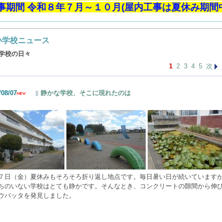
事期間 令和８年７月～１０月(屋内工事は夏休み期間
小学校ニュース
学校の日々
1
2
3
4
5
次
/08/07
静かな学校、そこに現れたのは
７日（金）夏休みもそろそろ折り返し地点です。毎日暑い日が続いています
ちのいない学校はとても静かです。そんなとき、コンクリートの隙間から伸
ウバッタを発見しました。