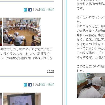
☆大根と豚肉の煮込
です。
| by:
岡西小教頭
今日はハロウィンメ
た。
ハロウィンとは、毎
の古代ケルト人が秋
味合いがある行事だ
なく、欧米、特にア
かぼちゃの中身をく
ー・ランタン」をか
つ丼にガリガリ君のアイスまでついて子
くの家を訪れ、「ト
ているクラスもありました。深谷市で
ずらするぞ」と唱え
ニューの給食が無償で毎日食べられるな
このことについて給
した。
19:23
| by:
岡西小教頭