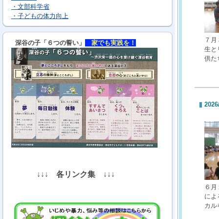
・文部科学省
・子どもの体力向上
７月
深谷の子「６つの誓い」
家でも実践を！
生と
供た
2026
↓↓↓
各リンク集
↓↓↓
６月
によ
カル